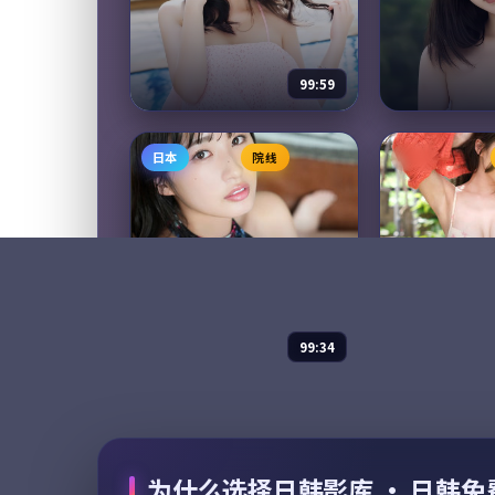
99:59
无名引擎
危城营救·
日本
院线
日本
综艺
2023
纪录片
201
主演：
张译、章子怡 等
主演：
周迅、张
无名引擎是一部以战争为核心
危城营救·典
的影视作品，围绕危机、反转
为核心的影视
与人物成长展开，整体节奏紧
机、反转与人
凑，值得推荐观看。
体节奏紧凑，
97,906
8.0
97,701
8.3
战争
99:34
迷城交锋
狂潮降临·
电视剧
2020
电影
2023
主演：
梁朝伟、木村拓哉 等
主演：
河正宇、
为什么选择日韩影库 · 日韩
迷城交锋是一部以喜剧为核心
狂潮降临·典