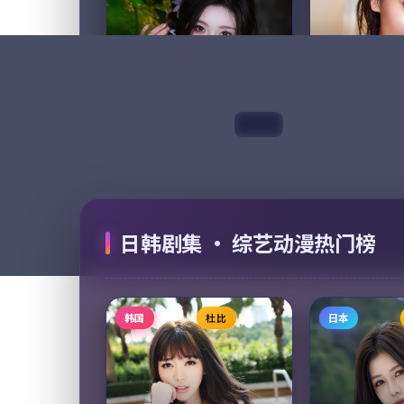
主演：
任达华、陈坤
主演：
长泽雅美
从长安到撒马尔罕、从骆驼到
冲绳石垣岛的
中欧班列，十二集纪录片把两
到一份来自神
千年的丝绸之路重新走了一
落款人正是十
遍。每一集都从一件文物开
踪的初恋。一
始，回到正在重新连接的当
明信片，把太
69,239
9.0
85,811
8.7
剧情
下。
吹回岸边。
99:47
断桥倒影·典藏
焚城迷雾·
动漫
2016
综艺
2019
主演：
黄渤、刘亦菲 等
主演：
木村拓哉
日韩剧集 · 综艺动漫热门榜
断桥倒影·典藏是一部以喜剧
焚城迷雾·纪
为核心的影视作品，围绕危
争为核心的影
机、反转与人物成长展开，整
机、反转与人
体节奏紧凑，值得推荐观看。
体节奏紧凑，
韩国
杜比
日本
67,785
9.5
96,642
9.5
喜剧