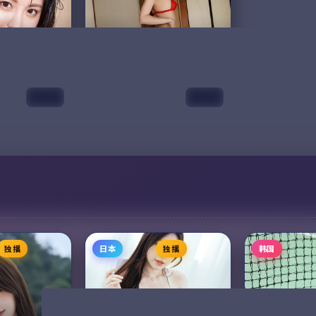
、阿部宽 等
主演：
神谷浩史、花泽香菜 等
主演：
张译、王
潜水教练志保收
宇宙历 273 年，地球少年宿星
1936 年从上
户的旧明信片，
因为一次实验事故意外被传送
护图」秘密任
二年前在岛上失
到银河系另一端，他需要在
不相干的男女
封封慢慢寄到的
365 天内集齐七块碎片回到地
山河图安全送
平洋的风温柔地
球。每一站他都遇到了一个本
上每一寸山河
63,395
8.7
87,759
8.
爱情
科幻
不该...
代价的故...
99:58
99:23
纪念版
风暴档案·典藏
动漫
2015
、雷佳音 等
主演：
汤唯、易烊千玺 等
念版是一部以战
风暴档案·典藏是一部以爱情
视作品，围绕危
为核心的影视作品，围绕危
物成长展开，整
机、反转与人物成长展开，整
值得推荐观看。
体节奏紧凑，值得推荐观看。
独播
日本
独播
韩国
5,533
9.5
战争
爱情