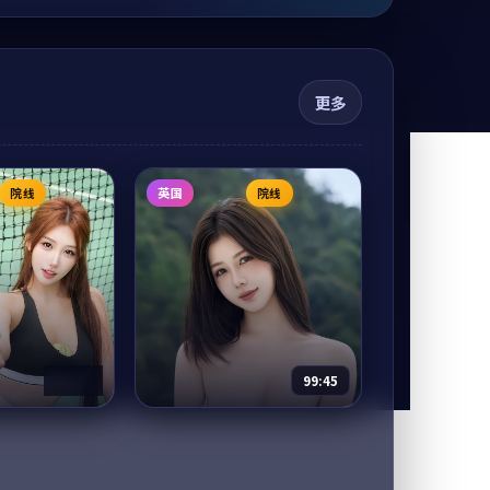
更多
院线
英国
院线
46:26
99:45
焚城任务
5
电影
2015