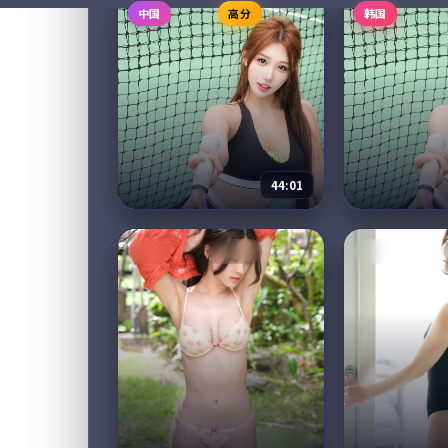
中国
高分
韩国
电影
2025
电视剧
202
主演：
周冬雨、朱亚文 等
主演：
长泽雅美
云南红河谷的国境小城，咖啡
横滨港的小邮
庄园女主人在春天迎来一位失
会开放收寄「
忆的旅客。他唯一记得的信息
今年第一封投
只有「北纬 23 度」。一个春天
从一封寻人启
的相处，让两个迷路的人各自
被搁置的家族
73,636
8.6
90,681
8.6
剧情
找到归途...
44:01
故里
我家的小日
中国
连载中
英国
电视剧
2025
综艺
2025
主演：
张译、海清 等
主演：
朴宝剑、
山西汾阳老城的最后一辆夜班
四位常年外景
绿皮火车开行前一年，三个本
要求在镜头前
已离开的中年人因父母的一封
「不出门」的
电报先后回来。故乡像一杯放
三餐、整理衣
久了的茶，他们慢慢把它重新
把综艺还给「
85,324
8.6
97,499
8.6
剧情
泡热。
99:40