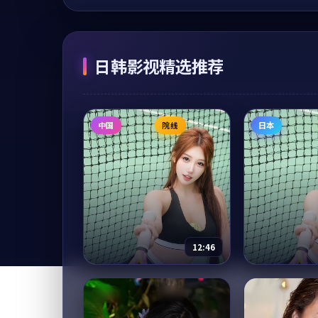
日韩影视精选推荐
中国
院线
日本
12:46
我们的丝绸之路
海风从南来
英国
热播
英国
纪录片
2025
电视剧
202