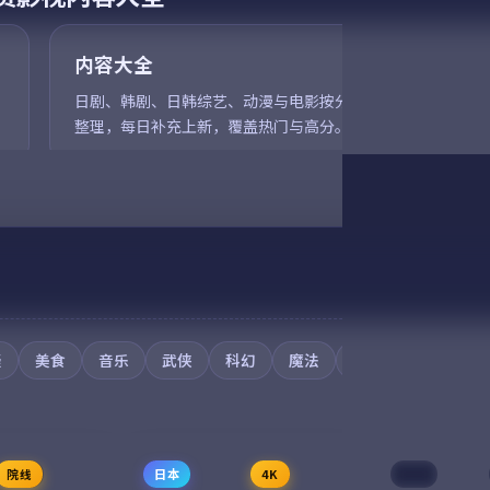
作品，围绕危
为核心的影视作品，围绕危
物成长展开，整
机、反转与人物成长展开，整
值得推荐观看。
内容大全
体节奏紧凑，值得推荐观看。
97,172
8.4
喜剧
犯罪
日剧、韩剧、日韩综艺、动漫与电影按分区与标签
整理，每日补充上新，覆盖热门与高分。
疑
美食
音乐
武侠
科幻
魔法
奇幻
运动
院线
日本
4K
中国