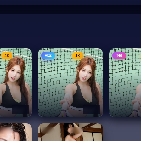
4K
日本
4K
中国
48:18
54:22
银河奇旅
千里江山图
杜比
中国
热播
5
动漫
2025
电视剧
202