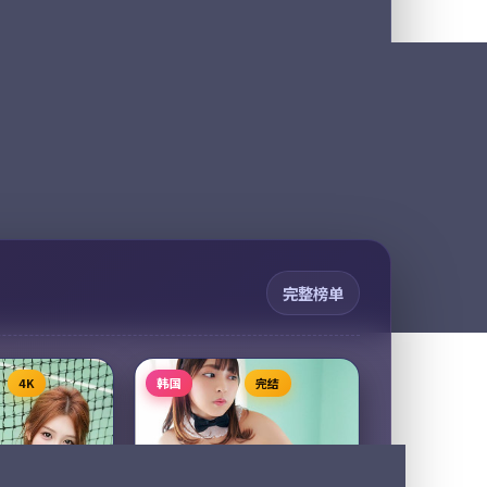
凯 等
主演：
易烊千玺、河正宇 等
海到延安的「千里
焚城任务是一部以战争为核心
务中，三个本毫
的影视作品，围绕危机、反转
肩负把一卷珍贵
与人物成长展开，整体节奏紧
达的责任。一路
凑，值得推荐观看。
，都是被付出过
6
25,107
9.5
战争
战争
完整榜单
4K
韩国
完结