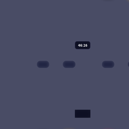
46:26
千里江山图
我们的丝绸
中国
高分
日本
电视剧
2025
纪录片
202
主演：
张译、王凯 等
主演：
任达华
1936 年从上海到延安的「千里
从长安到撒马
护图」秘密任务中，三个本毫
中欧班列，十
不相干的男女肩负把一卷珍贵
千年的丝绸之
山河图安全送达的责任。一路
遍。每一集都
上每一寸山河，都是被付出过
始，回到正在
87,759
8.6
69,239
9.0
战争
代价的故...
下。
99:13
北纬23度的春天
春天的第一