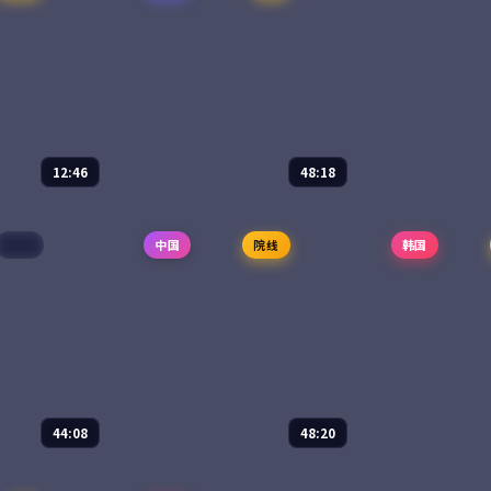
12:46
48:18
之路
海风从南来
山海有归人
高分
中国
院线
韩国
5
电视剧
2025
电视剧
202
、陈坤
主演：
长泽雅美、阿部宽 等
主演：
吴京、刘
尔罕、从骆驼到
冲绳石垣岛的潜水教练志保收
《山海经》记
二集纪录片把两
到一份来自神户的旧明信片，
2087 年的近
路重新走了一
落款人正是十二年前在岛上失
名考古学者在
从一件文物开
踪的初恋。一封封慢慢寄到的
中破译出他们
重新连接的当
明信片，把太平洋的风温柔地
径。一场跨越
85,811
8.7
83,376
8.
剧情
爱情
吹回岸边。
冒险，重...
44:08
48:20
封信
春夜江湖记
春日告别