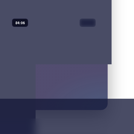
84:06
99:42
子
星河回廊
综艺
2023
金高银 等
主演：
张译、梁朝伟 等
拍摄的演员，被
星河回廊是一部以惊悚为核心
过整整十二周
的影视作品，围绕危机、反转
家居生活。一日
与人物成长展开，整体节奏紧
柜、阳台种菜，
凑，值得推荐观看。
家」。
6
97,343
7.9
喜剧
惊悚