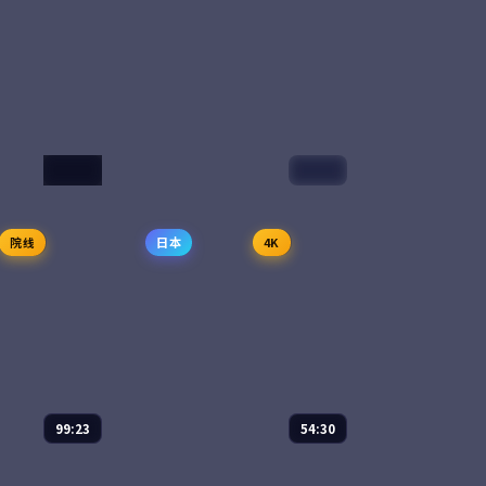
50:53
54:22
银河奇旅
院线
日本
4K
5
动漫
2025
亦菲 等
主演：
神谷浩史、花泽香菜 等
载的「归人」在
宇宙历 273 年，地球少年宿星
未来再次现身，一
因为一次实验事故意外被传送
云南古滇国遗址
到银河系另一端，他需要在
留下的归航路
365 天内集齐七块碎片回到地
上古与近未来的
球。每一站他都遇到了一个本
6
63,395
8.7
科幻
科幻
不该...
99:23
54:30
异世界面包店