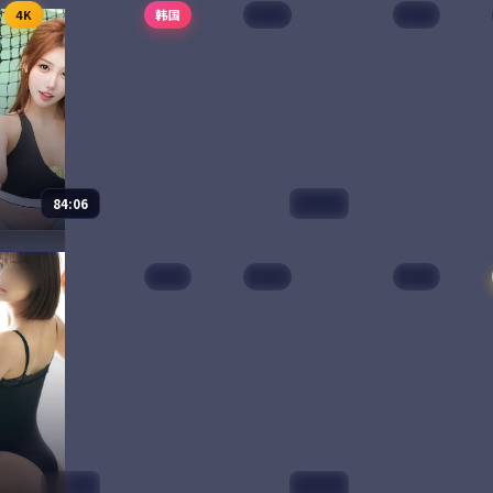
4K
韩国
院线
日本
5
电视剧
2025
电影
2025
、苍井优 等
主演：
章子怡、吴磊 等
主演：
孙艺珍、
局每年三月一日
南宋绍兴年间，临安城外的
济州岛的春天
春信」的服务。
「春夜阁」是江湖人歇脚的中
律师徐妍熙却
递出的「春信」
转站。茶博士苏婵儿每晚听到
定从首尔搬来
事开始，把一段
的传奇，从一个剑客失踪的春
一座废弃灯塔
秘密慢慢拆开。
雨之夜开始，串起整个江南武
的少女夏天，
78,993
8.4
68,766
8.
剧情
动作
林的暗流。
醒。
84:06
99:21
子
雪后的告白
狂潮任务
独播
美国
院线
美国
电影
2025
动漫
2024
金高银 等
主演：
朴宝剑、金高银 等
主演：
章子怡、
拍摄的演员，被
江原道滑雪场救援队员李俊浩
狂潮任务是一
过整整十二周
在一场暴风雪中救下了一个不
的影视作品，
家居生活。一日
愿告诉名字的女人。第二天天
与人物成长展
柜、阳台种菜，
亮，她已不见踪影，只留下一
凑，值得推荐
家」。
封写给「下一场雪」的告白。
75,584
8.5
60,398
7.
喜剧
爱情
99:35
99:39