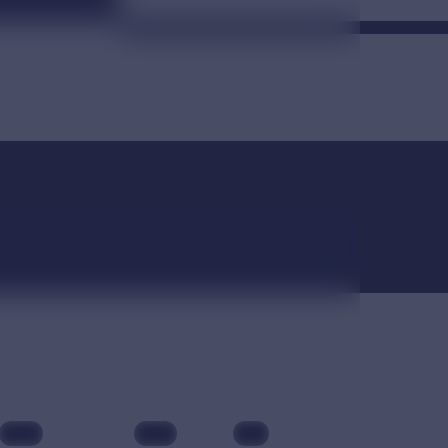
免费在线
全站浏览与播放完全免费，无强制注册，进入即可
开启日韩影视免费观看。
最新
最热
评分
院线
日本
4K