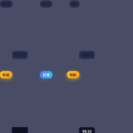
院线
韩国
4K
动漫
2025
李秉宪 等
主演：
花江夏树、茅野爱衣
来得很慢，离婚
东京下町的小面包师傅悠太在
在这一年突然决
烤箱前打了个盹，醒来发现自
。一位老海女、
己穿越到了一个面包失传 200
、一段被她遗忘
年的异世界。他用一袋酵母、
逐一从海风里苏
一双手，在魔王城下开起了第
6
65,343
8.6
爱情
喜剧
一家面包...
99:38
99:06
南港回声
杜比
日本
杜比
综艺
2024
汤唯 等
主演：
雷佳音、刘亦菲 等
部以科幻为核心
南港回声是一部以惊悚为核心
围绕危机、反转
的影视作品，围绕危机、反转
开，整体节奏紧
与人物成长展开，整体节奏紧
观看。
凑，值得推荐观看。
5
58,865
9.0
科幻
惊悚
99:06
99:33