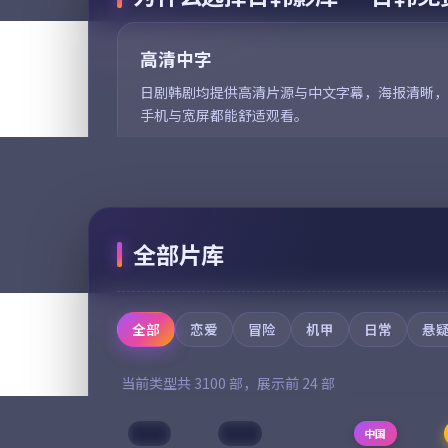
的影视作品，围绕危机、反转
为核心的影视
与人物成长展开，整体节奏紧
机、反转与人
凑，值得推荐观看。
高清中字
体节奏紧凑，
97,321
7.7
97,265
6.7
喜剧
日剧韩剧均提供高清片源与中文字幕，海报清晰，
手机与宽屏都能舒适观看。
全部片库
全部
恋爱
冒险
机甲
日常
悬
当前类型共
3100
部，展示前
24
部
中国
院线
中国